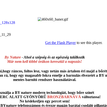
Get the Flash Player
to see this player.
By Nature
- Ahol a szépség és az egészség találkozik
Már nem kell többé órákon keresztül a napozás!
i,hogy ráncos, foltos lesz, vagy netán más ártalom éri majd a bőrét.
van rá, hogy egy magasabb fokra emelje a barnulás élvezetét a BY
mentes barnító rendszer használatával.
sználja a BY nature modern technológiát, hogy bőre színét
PERC ALATT GYÖNYÖRŰ
BRONZBARNÁVÁ
változtassa!
Ne késlekedjen egy percet sem!
 BYnature telefonszámon és érezze magán barátai csodáló pillantá