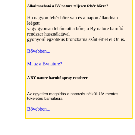
Alkalmazható a BY nature teljesen fehér bőrre?
Ha nagyon fehér bőre van és a napon állandóan
leégett
vagy gyorsan lehámlott a bőre, a By nature barnító
rendszer használatával
gyönyörű egzotikus bronzbarna színt érhet el Ön is.
Bővebben...
Mi az a Bynature?
A BY nature barnitó spray rendszer
Az egyetlen megoldás a napozás nélküli UV mentes
tökéletes barnulásra.
Bővebben...