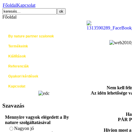
Főoldal
Kapcsolat
Főoldal
Főoldal
By nature partner szalonok
Termékeink
Kiállítások
Referenciák
Gyakori kérdések
Kapcsolat
Nem kell féln
Az idén lehetősége 
Szavazás
Ha
Mennyire vagyok elégedett a By
PÁR 
nature szolgáltatásával
Nagyon jó
Hívjon most a