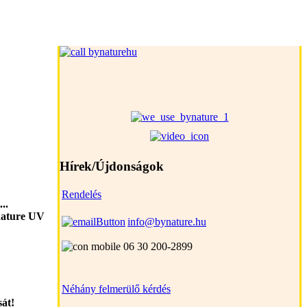
Hírek/Újdonságok
Rendelés
..
 nature UV
info@bynature.hu
06 30 200-2899
Néhány felmerülő kérdés
sát!