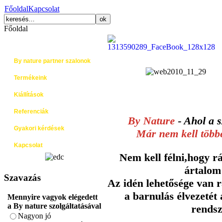
Főoldal
Kapcsolat
Főoldal
Főoldal
By nature partner szalonok
Termékeink
Kiállítások
Referenciák
By Nature
- Ahol a s
Gyakori kérdések
Már nem kell több
Kapcsolat
Nem kell félni,hogy rá
ártalom 
Szavazás
Az idén lehetősége van 
a barnulás élvezetét
Mennyire vagyok elégedett
a By nature szolgáltatásával
rendsz
Nagyon jó